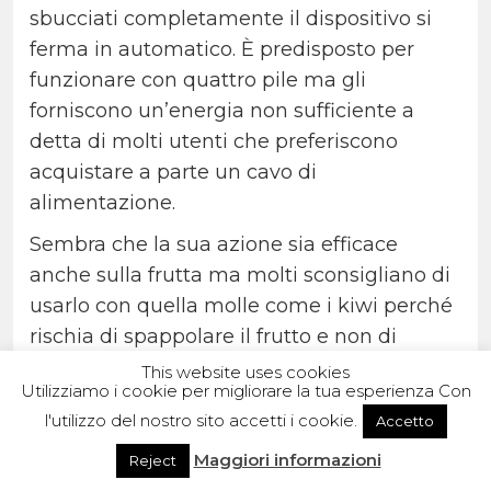
sbucciati completamente il dispositivo si
ferma in automatico. È predisposto per
funzionare con quattro pile ma gli
forniscono un’energia non sufficiente a
detta di molti utenti che preferiscono
acquistare a parte un cavo di
alimentazione.
Sembra che la sua azione sia efficace
anche sulla frutta ma molti sconsigliano di
usarlo con quella molle come i kiwi perché
rischia di spappolare il frutto e non di
togliergli semplicemente la buccia.
This website uses cookies
Utilizziamo i cookie per migliorare la tua esperienza Con
Nella confezione sono incluse due lame di
l'utilizzo del nostro sito accetti i cookie.
Accetto
ricambio e un accessorio che aiuta a
Maggiori informazioni
Reject
eliminare le impurità di patate e frutta.