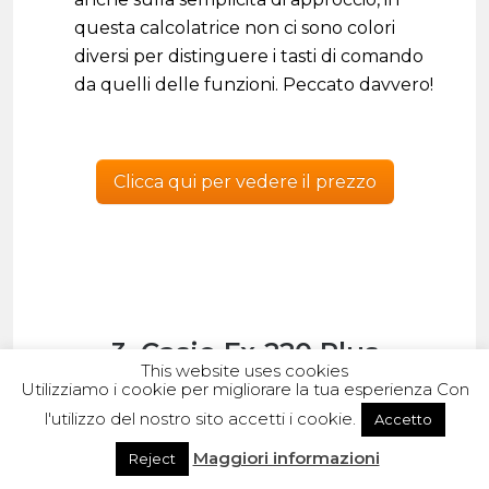
questa calcolatrice non ci sono colori
diversi per distinguere i tasti di comando
da quelli delle funzioni. Peccato davvero!
Clicca qui per vedere il prezzo
3. Casio Fx-220 Plus
This website uses cookies
Calcolatrice
Utilizziamo i cookie per migliorare la tua esperienza Con
l'utilizzo del nostro sito accetti i cookie.
Accetto
Maggiori informazioni
Reject