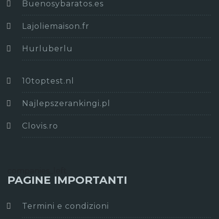
Buenosybaratos.es
Lajoliemaison.fr
Hurluberlu
10toptest.nl
Najlepszerankingi.pl
Clovis.ro
companies_left
PAGINE IMPORTANTI
Termini e condizioni