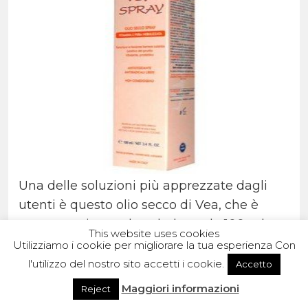
Una delle soluzioni più apprezzate dagli
utenti è questo olio secco di Vea, che è
contenuto in una bomboletta da 100 ml e
This website uses cookies
può essere spruzzato a piacimento su tutto
Utilizziamo i cookie per migliorare la tua esperienza Con
il corpo, sul viso e sui capelli.
l'utilizzo del nostro sito accetti i cookie.
Accetto
Il suo punto di forza è la grande
Maggiori informazioni
Reject