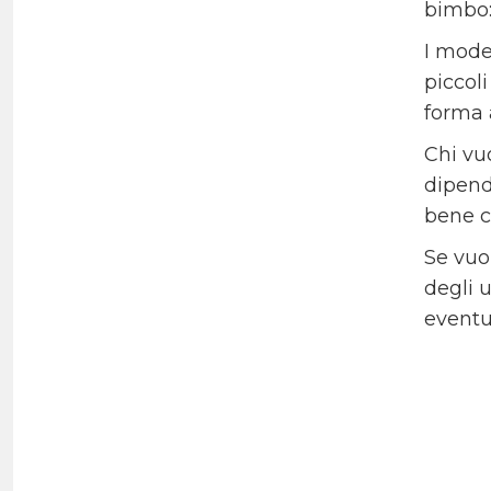
bimbo: 
I model
piccol
forma 
Chi vuo
dipend
bene c
Se vuo
degli 
eventua