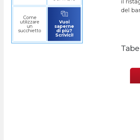
il rist
del ba
Come
utilizzare
Vuoi
un
saperne
succhietto
di più?
Scrivici!
Tabe