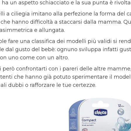
ha un aspetto schiacciato e la sua punta è rivolta 
li a ciliegia imitano alla perfezione la forma del c
i che hanno difficoltà a staccarsi dalla mamma. Q
asimmetrica e allungata.
le fare una classifica dei modelli più validi si re
e dal gusto del bebè: ognuno sviluppa infatti gusti 
on uno come con un altro.
i però confrontarti con i pareri delle altre mamme,
utenti che hanno già potuto sperimentare il modell
li dubbi o rafforzare le tue certezze.