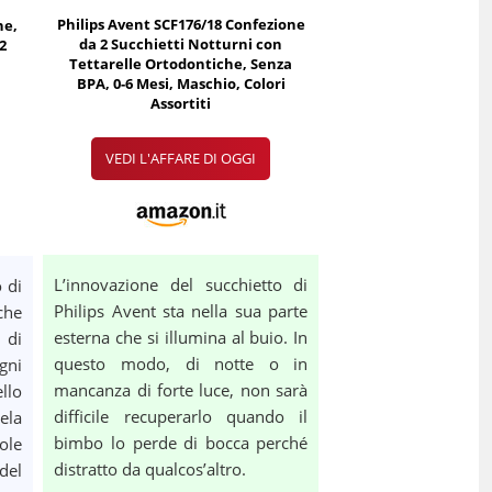
Philips Avent SCF176/18 Confezione
ne,
da 2 Succhietti Notturni con
 2
Tettarelle Ortodontiche, Senza
BPA, 0-6 Mesi, Maschio, Colori
Assortiti
VEDI L'AFFARE DI OGGI
L’innovazione del succhietto di
o di
Philips Avent sta nella sua parte
che
esterna che si illumina al buio. In
 di
questo modo, di notte o in
gni
mancanza di forte luce, non sarà
llo
difficile recuperarlo quando il
la
bimbo lo perde di bocca perché
ole
distratto da qualcos’altro.
 del