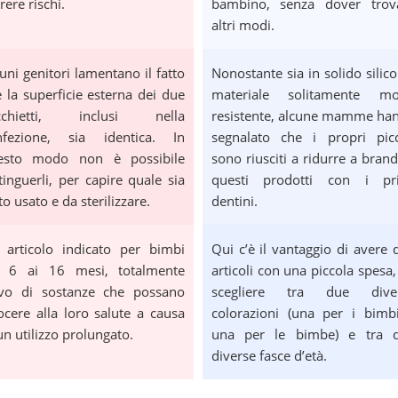
rere rischi.
bambino, senza dover trov
altri modi.
uni genitori lamentano il fatto
Nonostante sia in solido silico
 la superficie esterna dei due
materiale solitamente mo
cchietti, inclusi nella
resistente, alcune mamme ha
nfezione, sia identica. In
segnalato che i propri picc
esto modo non è possibile
sono riusciti a ridurre a brand
tinguerli, per capire quale sia
questi prodotti con i pr
to usato e da sterilizzare.
dentini.
 articolo indicato per bimbi
Qui c’è il vantaggio di avere 
i 6 ai 16 mesi, totalmente
articoli con una piccola spesa,
ivo di sostanze che possano
scegliere tra due dive
cere alla loro salute a causa
colorazioni (una per i bimb
un utilizzo prolungato.
una per le bimbe) e tra 
diverse fasce d’età.