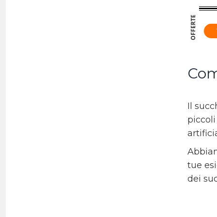
OFFERTE
Come
Il succ
piccoli
artific
Abbiam
tue esi
dei suc