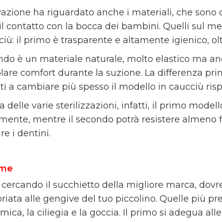
vazione ha riguardato anche i materiali, che sono 
 il contatto con la bocca dei bambini. Quelli sul m
iù: il primo è trasparente e altamente igienico, ol
ondo è un materiale naturale, molto elastico ma an
lare comfort durante la suzione. La differenza princ
ti a cambiare più spesso il modello in caucciù rispe
 delle varie sterilizzazioni, infatti, il primo model
mente, mentre il secondo potrà resistere almeno 
e i dentini.
rme
i cercando il succhietto della migliore marca, dov
riata alle gengive del tuo piccolino. Quelle più p
mica, la ciliegia e la goccia. Il primo si adegua all