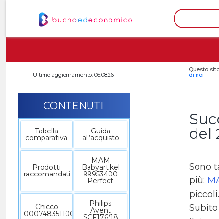
Questo sito
Ultimo aggiornamento: 06.08.26
di noi
CONTENUTI
Succ
del
Tabella
Guida
comparativa
all’acquisto
MAM
Sono t
Prodotti
Babyartikel
raccomandati
99953400
più:
MA
Perfect
piccoli
Philips
Chicco
Subito
Avent
00074835110000
SCF176/18