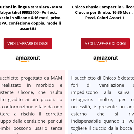
ruzioni in lingua straniera - MAM
Chicco Physio Compact in Silico
Babyartikel 99953400 - Perfect,
Ciuccio per Bimba, 16-36 Mesi,
uccio in silicone 6-16 mesi, privo
Pezzi, Colori Assortiti
 BPA, confezione doppia, modelli
assortiti
VEDI L'AFFARE DI OGGI
VEDI L'AFFARE DI OGGI
succhietto progettato da MAM
Il succhietto di Chicco è dotat
realizzato in morbido e
fori di ventilazione 
istente silicone, che risulta
impediscono alla saliva
to gradito ai più piccoli. La
ristagnare. Inoltre, per o
 conformazione è tale da non
necessità, è presente un ane
ttere a rischio il corretto
esterno che si rive
luppo della dentizione, per cui
indispensabile quando si vu
bimbi possono usarlo senza
togliere il ciuccio dalla bocca