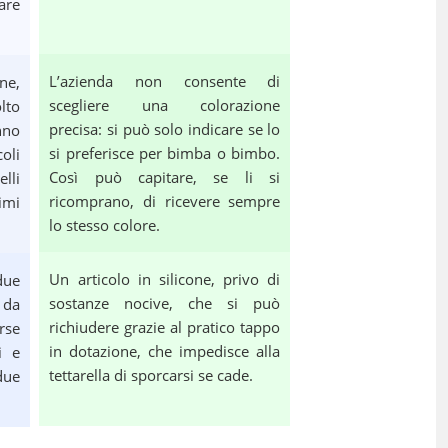
are
L’azienda non consente di
ne,
scegliere una colorazione
lto
precisa: si può solo indicare se lo
nno
si preferisce per bimba o bimbo.
oli
Così può capitare, se li si
elli
ricomprano, di ricevere sempre
imi
lo stesso colore.
Un articolo in silicone, privo di
due
sostanze nocive, che si può
 da
richiudere grazie al pratico tappo
rse
in dotazione, che impedisce alla
i e
tettarella di sporcarsi se cade.
due