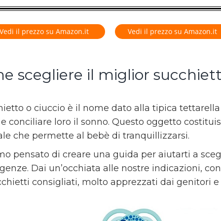
Vedi il prezzo su Amazon.it
Vedi il prezzo su Amazon.it
 scegliere il miglior succhiet
hietto o ciuccio è il nome dato alla tipica tettarell
 e conciliare loro il sonno. Questo oggetto costitui
iale che permette al bebè di tranquillizzarsi.
o pensato di creare una guida per aiutarti a scegli
genze. Dai un’occhiata alle nostre indicazioni, conf
chietti consigliati, molto apprezzati dai genitori e