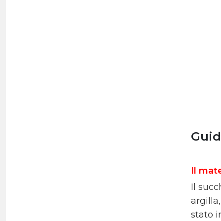
Guid
Il mate
Il succ
argilla
stato i