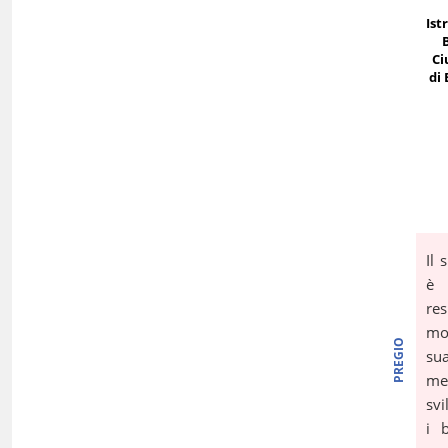
Ist
Ci
di
Il 
è 
res
mol
PREGIO
sua
me
svi
i 