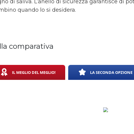
agno di saliva. L’anello di sicurezza garantisce di po
mbino quando lo si desidera.
lla comparativa
IL MEGLIO DEL MEGLIO!
LA SECONDA OPZIONE