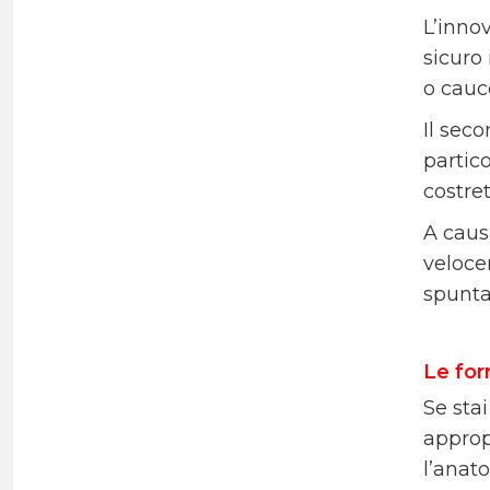
L’inno
sicuro
o caucc
Il sec
partico
costret
A causa
veloce
spuntar
Le fo
Se sta
approp
l’anato