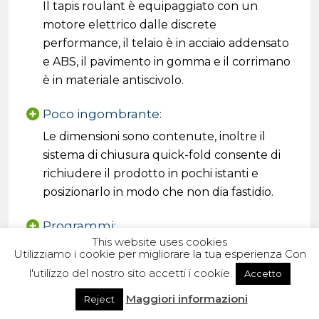
Il tapis roulant è equipaggiato con un
motore elettrico dalle discrete
performance, il telaio è in acciaio addensato
e ABS, il pavimento in gomma e il corrimano
è in materiale antiscivolo.
Poco ingombrante:
Le dimensioni sono contenute, inoltre il
sistema di chiusura quick-fold consente di
richiudere il prodotto in pochi istanti e
posizionarlo in modo che non dia fastidio.
Programmi:
This website uses cookies
Si possono scegliere quattro differenti
Utilizziamo i cookie per migliorare la tua esperienza Con
tipologie di allenamento preimpostate, così
l'utilizzo del nostro sito accetti i cookie.
Accetto
da trovare quella più indicato al proprio
Maggiori informazioni
Reject
livello.