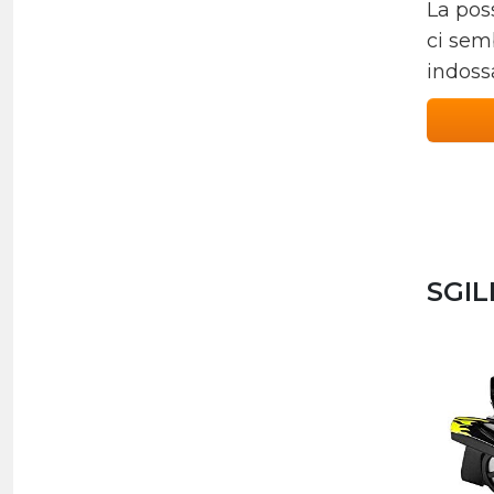
La pos
ci sem
indoss
SGIL