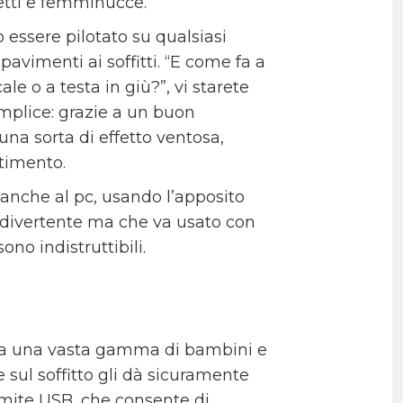
tti e femminucce.
essere pilotato su qualsiasi
i pavimenti ai soffitti. “E come fa a
le o a testa in giù?”, vi starete
mplice: grazie a un buon
una sorta di effetto ventosa,
timento.
 anche al pc, usando l’apposito
o divertente ma che va usato con
ono indistruttibili.
a una vasta gamma di bambini e
 e sul soffitto gli dà sicuramente
amite USB, che consente di