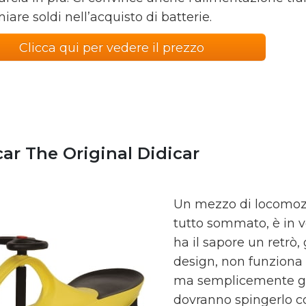
iare soldi nell’acquisto di batterie.
Clicca qui per vedere il prezzo
car The Original Didicar
Un mezzo di locomozio
tutto sommato, è in v
ha il sapore un retrò,
design, non funziona c
ma semplicemente gra
dovranno spingerlo con