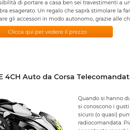
sibilità di portare a casa ben sei travestimenti a
bra esagerato. Un regalo che saprà stimolare la fan
are gli accessori in modo autonomo, grazie alle chi
Clicca qui per vedere il prezzo
E 4CH Auto da Corsa Telecomandat
Quando si hanno dub
si conoscono i gust
sicuro (o quasi) pu
radiocomandata. Pia