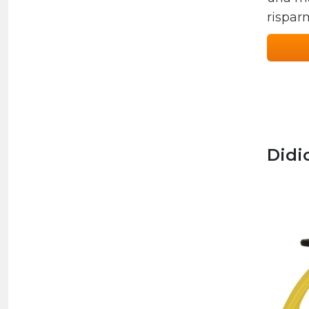
risparm
Didi