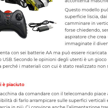
accontenta maschie
Questo modello può 
superficie liscia, da
camminare in vertica
forse chiedendo, se
aspiratore che crea 
immaginate il diver
menta con sei batterie AA ma può essere ricaricata
o USB. Secondo le opinioni degli utenti è un gioc
 perché i materiali con cui è stato realizzato non s
i è piaciuto
cchina da comandare con il telecomando piace 
ibilità di farlo arrampicare sulle superfici verticali
rcia in più. Ci convince anche l’alimentazione tr