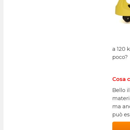
a 120 
poco?
Cosa c
Bello i
materia
ma anc
può es