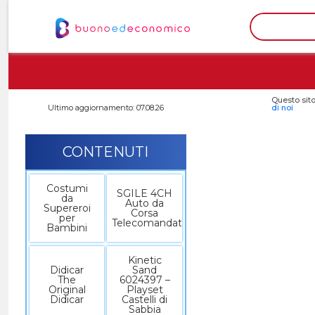
Questo sito
Ultimo aggiornamento: 07.08.26
di noi
CONTENUTI
Costumi
SGILE 4CH
da
Auto da
Supereroi
Corsa
per
Telecomandata
Bambini
Kinetic
Didicar
Sand
The
6024397 –
Original
Playset
Didicar
Castelli di
Sabbia