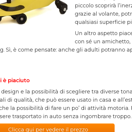
piccolo scoprirà l’inerz
grazie al volante, pot
qualsiasi superficie p
Un altro aspetto piace
con sé un amichetto,
kg. Sì, è come pensate: anche gli adulti potranno a
i è piaciuto
l design e la possibilità di scegliere tra diverse ton
li di qualità, che può essere usato in casa e all’es
he la possibilità di fare un po’ di attività motori
sere trasportato in auto senza ingombrare troppo.
Clicca qui per vedere il prezzo