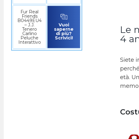
Fur Real
Friends
B0449EU4
– J.J.
Vuoi
Le n
Tenero
saperne
Carlino
di più?
4 a
Peluche
Scrivici!
Interattivo
Siete i
perché
età. Un
memorab
Cost