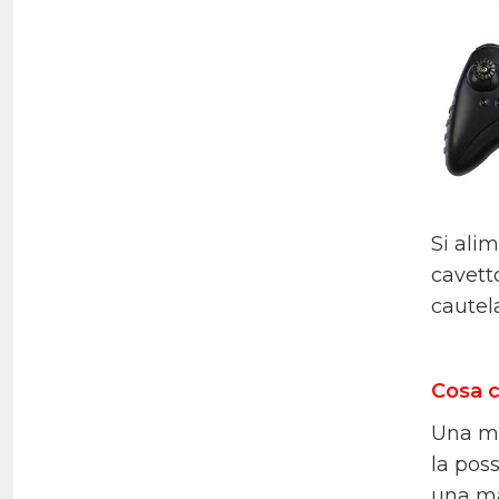
Si ali
cavett
cautela
Cosa c
Una ma
la poss
una ma