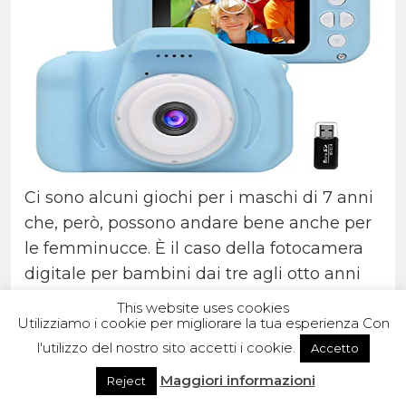
Ci sono alcuni giochi per i maschi di 7 anni
che, però, possono andare bene anche per
le femminucce. È il caso della fotocamera
digitale per bambini dai tre agli otto anni
proposta da GlobalCrown, facilissima da
This website uses cookies
usare e dotata di uno schermo da due
Utilizziamo i cookie per migliorare la tua esperienza Con
l'utilizzo del nostro sito accetti i cookie.
pollici che permette di vedere ciò che il
Accetto
piccolo fotografo ha ritratto, proprio come
Maggiori informazioni
Reject
nei modelli degli adulti.