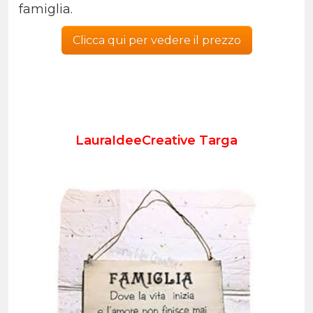
famiglia.
Clicca qui per vedere il prezzo
LauraIdeeCreative Targa