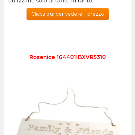
utilizzarlo solo di tanto in tanto.
Clicca qui per vedere il prezzo
Rosenice 164401IBXVR5310