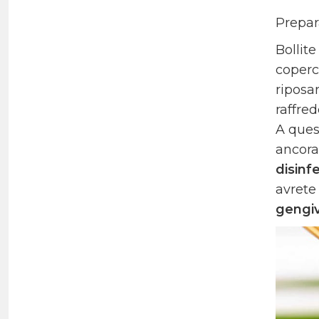
Prepar
Bollite
coperc
riposar
raffred
A ques
ancora
disinf
avrete
gengiv