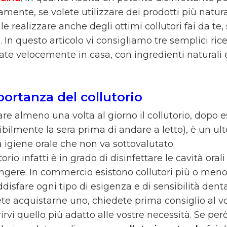
amente, se volete utilizzare dei prodotti più natur
le realizzare anche degli ottimi collutori fai da te,
. In questo articolo vi consigliamo tre semplici ri
zate velocemente in casa, con ingredienti naturali
portanza del collutorio
are almeno una volta al giorno il collutorio, dopo es
ribilmente la sera prima di andare a letto), è un ul
a igiene orale che non va sottovalutato.
utorio infatti è in grado di disinfettare le cavità ora
ngere. In commercio esistono collutori più o meno
disfare ogni tipo di esigenza e di sensibilità denta
ete acquistarne uno, chiedete prima consiglio al vo
rvi quello più adatto alle vostre necessità. Se per