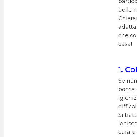
partico
delle r
Chiara
adatta
che cos
casa!
1. Co
Se non
bocca 
igieniz
diffico
Si trat
lenisce
curare 