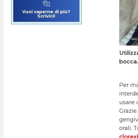
Vuoi saperne di più?
Scrivici!
Utiliz
bocca.
Per man
interd
usare
Grazie
gengiv
orali. 
clorex