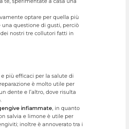
da te, sperimentate a casa una
sivamente optare per quella più
e una questione di gusti, perciò
i nostri tre collutori fatti in
e più efficaci per la salute di
reparazione è molto utile per
 un dente e l’altro, dove risulta
.
e gengive infiammate
, in quanto
 con salvia e limone è utile per
engiviti; inoltre è annoverato tra i