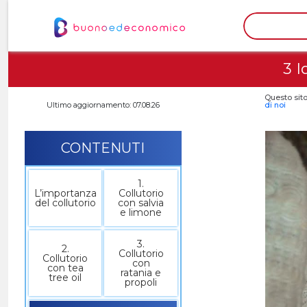
3 I
Questo sito
Ultimo aggiornamento: 07.08.26
di noi
CONTENUTI
1.
L’importanza
Collutorio
del collutorio
con salvia
e limone
3.
2.
Collutorio
Collutorio
con
con tea
ratania e
tree oil
propoli