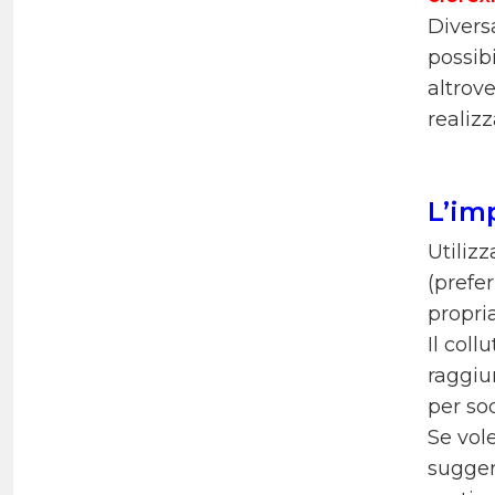
Divers
possibi
altrove
realiz
L’im
Utilizz
(prefe
propri
Il coll
raggiu
per sod
Se vol
suggeri