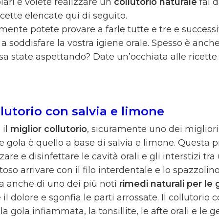
lari e volete realizzare un
collutorio naturale
fai 
icette elencate qui di seguito.
mente potete provare a farle tutte e tre e succes
 a soddisfare la vostra igiene orale. Spesso è anch
a state aspettando? Date un’occhiata alle ricette de
llutorio con salvia e limone
 il
miglior collutorio
, sicuramente uno dei migliori 
e gola è quello a base di salvia e limone. Questa p
zare e disinfettare le cavità orali e gli interstizi tra
ltoso arrivare con il filo interdentale e lo spazzolino
ta anche di uno dei più noti
rimedi naturali per l
 il dolore e sgonfia le parti arrossate. Il collutorio
la gola infiammata, la tonsillite, le afte orali e le g