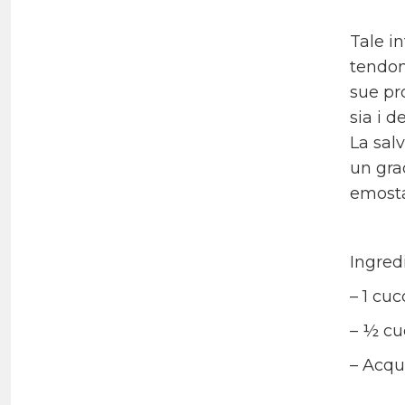
Tale i
tendon
sue pro
sia i de
La salv
un gra
emosta
Ingredi
– 1 cuc
– ½ cuc
– Acqua