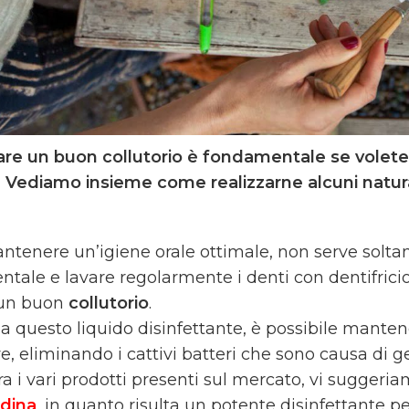
zare un buon collutorio è fondamentale se volete
 Vediamo insieme come realizzarne alcuni natural
tenere un’igiene orale ottimale, non serve soltanto
entale e lavare regolarmente i denti con dentifric
 un buon
collutorio
.
 a questo liquido disinfettante, è possibile manten
e, eliminando i cattivi batteri che sono causa di g
Tra i vari prodotti presenti sul mercato, vi sugger
idina
, in quanto risulta un potente disinfettante pe