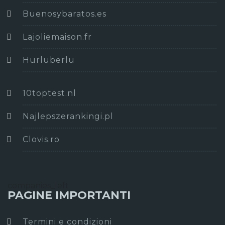
Buenosybaratos.es
Lajoliemaison.fr
Hurluberlu
10toptest.nl
Najlepszerankingi.pl
Clovis.ro
companies_left
PAGINE IMPORTANTI
Termini e condizioni