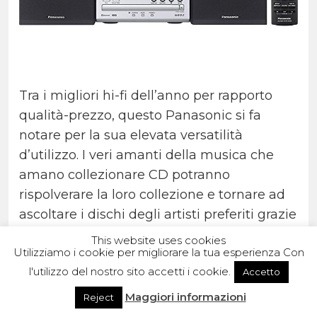
Tra i migliori hi-fi dell’anno per rapporto
qualità-prezzo, questo Panasonic si fa
notare per la sua elevata versatilità
d’utilizzo. I veri amanti della musica che
amano collezionare CD potranno
rispolverare la loro collezione e tornare ad
ascoltare i dischi degli artisti preferiti grazie
al lettore integrato.
This website uses cookies
Utilizziamo i cookie per migliorare la tua esperienza Con
Chi invece preferisce ascoltare musica
l'utilizzo del nostro sito accetti i cookie.
Accetto
attraverso dispositivi portatili, potrà
Maggiori informazioni
Reject
avvalersi del Bluetooth per collegare