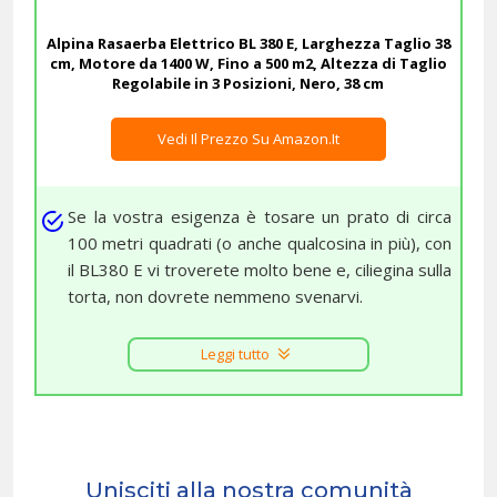
Alpina Rasaerba Elettrico BL 380 E, Larghezza Taglio 38
cm, Motore da 1400 W, Fino a 500 m2, Altezza di Taglio
Regolabile in 3 Posizioni, Nero, 38 cm
Vedi Il Prezzo Su Amazon.it
Se la vostra esigenza è tosare un prato di circa
100 metri quadrati (o anche qualcosina in più), con
il BL380 E vi troverete molto bene e, ciliegina sulla
torta, non dovrete nemmeno svenarvi.
Leggi tutto
Unisciti alla nostra comunità