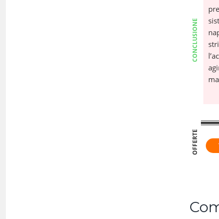
pr
si
CONCLUSIONE
na
st
l’a
ag
mac
OFFERTE
Come