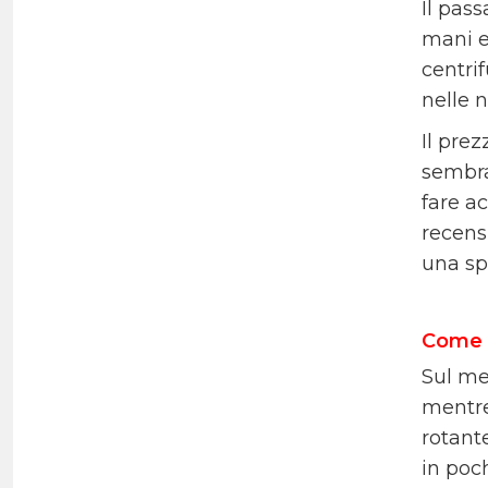
Il pass
mani e
centri
nelle 
Il pre
sembra
fare ac
recensi
una spe
Come s
Sul me
mentre
rotante
in poch