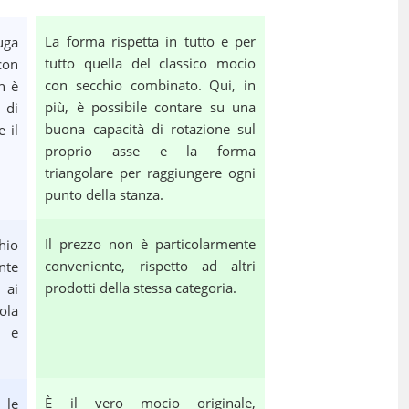
La forma rispetta in tutto e per
uga
tutto quella del classico mocio
con
con secchio combinato. Qui, in
n è
più, è possibile contare su una
 di
buona capacità di rotazione sul
e il
proprio asse e la forma
triangolare per raggiungere ogni
punto della stanza.
Il prezzo non è particolarmente
hio
conveniente, rispetto ad altri
nte
prodotti della stessa categoria.
 ai
ola
a e
È il vero mocio originale,
 le