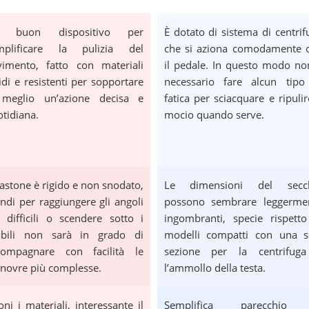
 buon dispositivo per
È dotato di sistema di centrif
mplificare la pulizia del
che si aziona comodamente 
vimento, fatto con materiali
il pedale. In questo modo no
idi e resistenti per sopportare
necessario fare alcun tipo
 meglio un’azione decisa e
fatica per sciacquare e ripulir
tidiana.
mocio quando serve.
bastone è rigido e non snodato,
Le dimensioni del secc
ndi per raggiungere gli angoli
possono sembrare leggerme
 difficili o scendere sotto i
ingombranti, specie rispetto
bili non sarà in grado di
modelli compatti con una s
compagnare con facilità le
sezione per la centrifug
novre più complesse.
l’ammollo della testa.
ni i materiali, interessante il
Semplifica parecchio