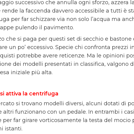
aggio successivo che annulla ogni sforzo, azzera la
 rende la faccenda davvero accessibile a tutti è 
fuga per far schizzare via non solo l’acqua ma anc
nappe pulendo il pavimento.
zzo che si paga per questi set di secchio e baston
re un po’ eccessivo. Specie chi confronta prezzi i
quisti potrebbe avere reticenze. Ma le opinioni pos
one dei modelli presentati in classifica, valgono d
sa iniziale più alta.
i attiva la centrifuga
rcato si trovano modelli diversi, alcuni dotati d
 altri funzionano con un pedale. In entrambi i cas
 per far girare vorticosamente la testa del mocio p
i istanti.