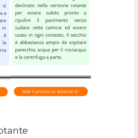
declinato nella versione rotante
 si
per essere subito pronto a
a a
ripulire il pavimento senza
are
sudare sette camicie ed essere
 in
usato in ogni contesto. Il secchio
o è
è abbastanza ampio da ospitare
 la
parecchia acqua per il risciacquo
rra
e la centrifuga a parte.
Vedi il prezzo su Amazon.it
rotante