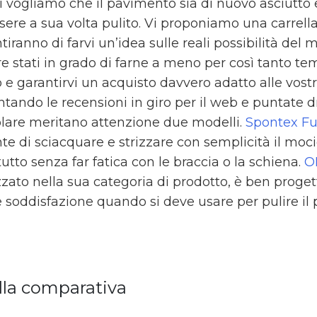
 vogliamo che il pavimento sia di nuovo asciutto e 
sere a sua volta pulito. Vi proponiamo una carrella
iranno di farvi un’idea sulle reali possibilità del 
re stati in grado di farne a meno per così tanto t
 e garantirvi un acquisto davvero adatto alle vos
tando le recensioni in giro per il web e puntate dri
olare meritano attenzione due modelli.
Spontex Fu
te di sciacquare e strizzare con semplicità il mo
utto senza far fatica con le braccia o la schiena.
O
zato nella sua categoria di prodotto, è ben proget
 soddisfazione quando si deve usare per pulire il
lla comparativa