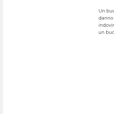
Un bu
danno 
indovi
un buon