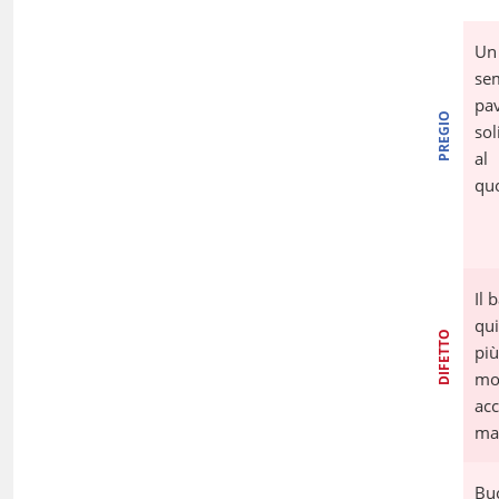
Un
se
pa
PREGIO
sol
al
quo
Il 
qui
DIFETTO
più
mo
ac
ma
Buo