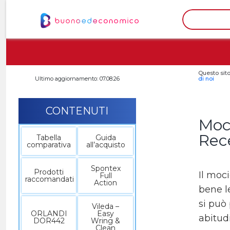
Questo sito
Ultimo aggiornamento: 07.08.26
di noi
CONTENUTI
Moci
Rec
Tabella
Guida
comparativa
all’acquisto
Spontex
Prodotti
Il moc
Full
raccomandati
Action
bene l
si può
Vileda –
ORLANDI
Easy
abitud
DOR442
Wring &
Clean