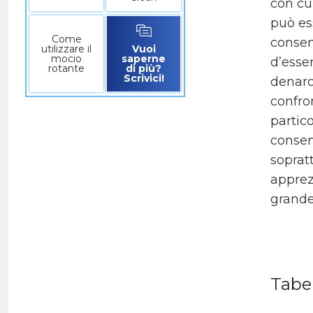
con cui
può es
Come
consent
utilizzare il
Vuoi
mocio
saperne
d’esse
rotante
di più?
Scrivici!
denaro
confron
partic
consen
sopratt
apprez
grande
Tabe