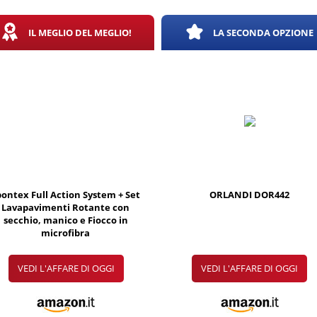
IL MEGLIO DEL MEGLIO!
LA SECONDA OPZIONE
pontex Full Action System + Set
ORLANDI DOR442
Lavapavimenti Rotante con
secchio, manico e Fiocco in
microfibra
VEDI L'AFFARE DI OGGI
VEDI L'AFFARE DI OGGI