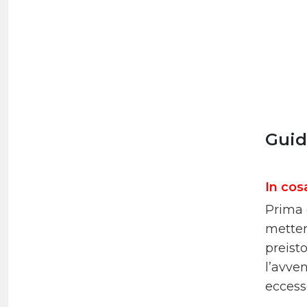
Guid
In cos
Prima d
mettere
preist
l’avven
eccess