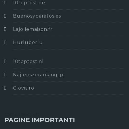
10toptest.de
Buenosybaratos.es
Lajoliemaison.fr
Hurluberlu
10toptest.nl
Najlepszerankingi.pl
Clovis.ro
companies_left
PAGINE IMPORTANTI