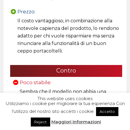
Prezzo:
Il costo vantaggioso, in combinazione alla
notevole capienza del prodotto, lo rendono
adatto per chi vuole risparmiare ma senza
rinunciare alla funzionalità di un buon
ceppo portacoltelli.
Contro
Poco stabile:
Sembra che il modello non abbia una
This website uses cookies
struttura ben calibrata in relazione al peso
Utilizziamo i cookie per migliorare la tua esperienza Con
e alle dimensioni complessive, il che lo
l'utilizzo del nostro sito accetti i cookie.
Accetto
rende poco stabile quando non viene
Maggiori informazioni
sfruttata la sua massima capacità
Reject
contenitiva.