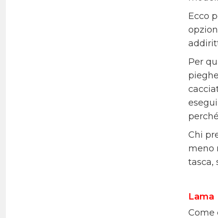
Ecco p
opzioni
addirit
Per qua
pieghe
cacciat
eseguir
perché
Chi pr
meno r
tasca,
Lama
Come d