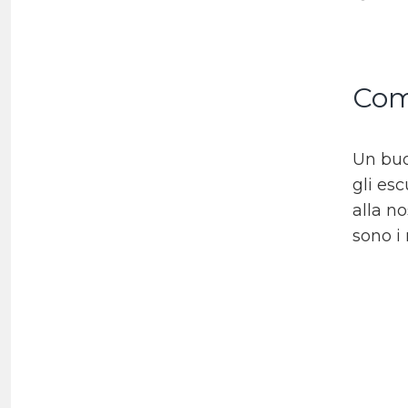
Come
Un buo
gli esc
alla no
sono i