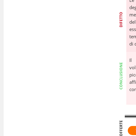
Le 
de
mec
DIFETTO
de
ess
tem
di 
Il
CONCLUSIONE
vo
pic
aff
con
OFFERTE