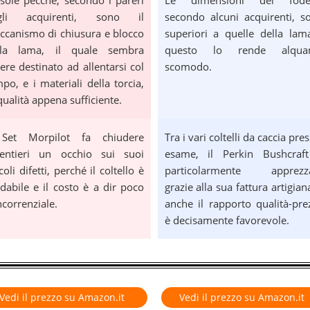
sole pecche, secondo i pareri
Le dimensioni del fode
gli acquirenti, sono il
secondo alcuni acquirenti, s
canismo di chiusura e blocco
superiori a quelle della lam
lla lama, il quale sembra
questo lo rende alqua
ere destinato ad allentarsi col
scomodo.
po, e i materiali della torcia,
qualità appena sufficiente.
 Set Morpilot fa chiudere
Tra i vari coltelli da caccia pres
lentieri un occhio sui suoi
esame, il Perkin Bushcraf
coli difetti, perché il coltello è
particolarmente apprezz
idabile e il costo è a dir poco
grazie alla sua fattura artigian
correnziale.
anche il rapporto qualità-pre
è decisamente favorevole.
Vedi il prezzo su Amazon.it
Vedi il prezzo su Amazon.it