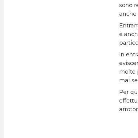
sono re
anche 
Entram
è anch
partic
In entr
eviscer
molto 
mai s
Per qu
effettu
arroto