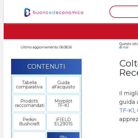
Questo sito
Ultimo aggiornamento: 06.08.26
di noi
Colt
CONTENUTI
Rec
Tabella
Guida
comparativa
all’acquisto
Il migl
Prodotti
Morpilot
guida 
raccomandati
TF-K1
TF-K1
,
apprez
Perkin
iFIELD
Bushcraft
EL29015