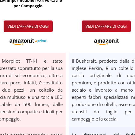
0LM Impermeabile IPX4 Portatile
per Campeggio
VEDI L'AFFARE DI OGGI
VEDI L'AFFARE DI OGGI
 Morpilot TF-K1 è stato
Il Bushcraft, prodotto dalla di
rezzato soprattutto per la sua
inglese Perkin, è un coltello
ura di set economico; oltre a
caccia artigianale di qual
tare poco, infatti, è costituito
premium, è prodotto con ott
 due pezzi: un coltello da
acciaio e lavorato a mano
cia multiuso e una torcia LED
esperti fabbri specializzati ne
scabile da 500 lumen, dalle
produzione di coltelli, asce e a
ensioni compatte e ideali per
utensili da taglio per
campeggio.
campeggio e la caccia.