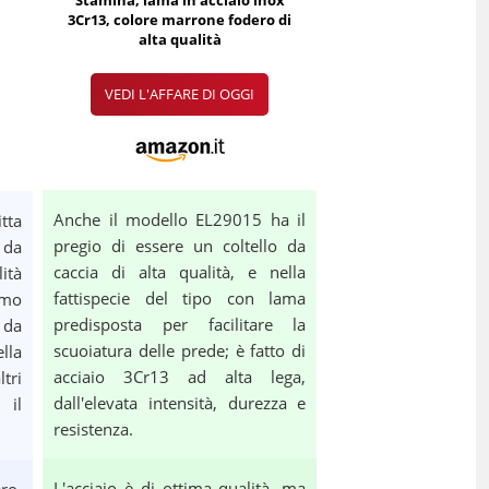
Stamina, lama in acciaio inox
3Cr13, colore marrone fodero di
alta qualità
VEDI L'AFFARE DI OGGI
Anche il modello EL29015 ha il
tta
pregio di essere un coltello da
 da
caccia di alta qualità, e nella
ità
fattispecie del tipo con lama
imo
predisposta per facilitare la
 da
scuoiatura delle prede; è fatto di
lla
acciaio 3Cr13 ad alta lega,
ltri
dall'elevata intensità, durezza e
 il
resistenza.
L'acciaio è di ottima qualità, ma