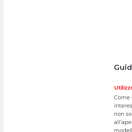
Guid
Utilizz
Come s
intere
non so
all’ape
modell