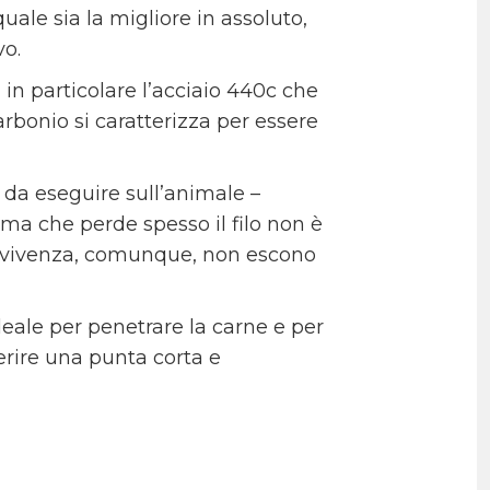
 quale sia la migliore in assoluto,
vo.
in particolare l’acciaio 440c che
arbonio si caratterizza per essere
o da eseguire sull’animale –
ama che perde spesso il filo non è
avvivenza, comunque, non escono
eale per penetrare la carne e per
ferire una punta corta e