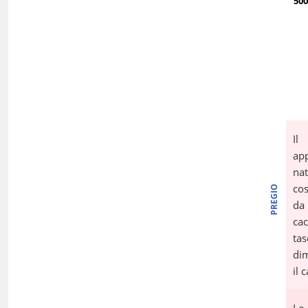
50
Il
app
nat
cos
PREGIO
da
cac
ta
dim
il 