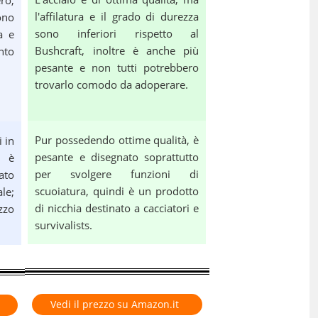
ro,
l'affilatura e il grado di durezza
ono
sono inferiori rispetto al
a e
Bushcraft, inoltre è anche più
nto
pesante e non tutti potrebbero
trovarlo comodo da adoperare.
Pur possedendo ottime qualità, è
i in
pesante e disegnato soprattutto
t è
per svolgere funzioni di
ato
scuoiatura, quindi è un prodotto
ale;
di nicchia destinato a cacciatori e
zzo
survivalists.
Vedi il prezzo su Amazon.it