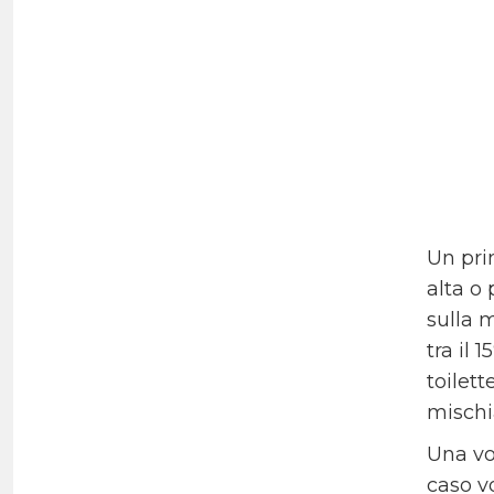
Un pri
alta o
sulla 
tra il
toilett
mischia
Una vo
caso vo