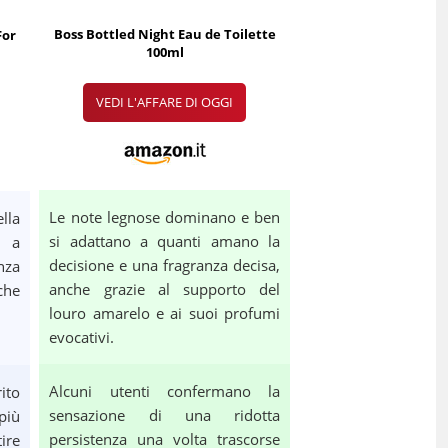
Boss Bottled Night Eau de Toilette
For
100ml
VEDI L'AFFARE DI OGGI
Le note legnose dominano e ben
lla
si adattano a quanti amano la
o a
decisione e una fragranza decisa,
nza
anche grazie al supporto del
che
louro amarelo e ai suoi profumi
evocativi.
Alcuni utenti confermano la
ito
sensazione di una ridotta
più
persistenza una volta trascorse
ire