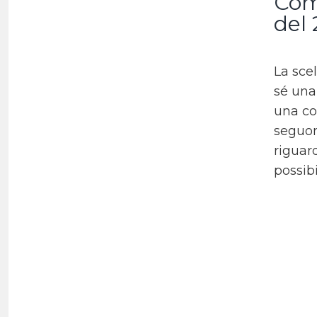
Com
del
La scel
sé una
una co
seguon
riguard
possibi