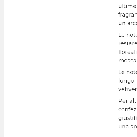
ultime 
fragra
un arco
Le not
restare
floreal
moscat
Le not
lungo,
vetive
Per alt
confezi
giusti
una sp