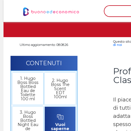
Questo sito
Ultimo aggiornamento: 08.08.26
di noi
CONTENUTI
Pro
Clas
1. Hugo
2. Hugo
Boss Boss
Boss The
Bottled
Scent
Eau de
EDT
Toilette
100ml
100 ml
Il pia
di tutt
3. Hugo
adattar
Boss
Bottled
spesso
Night Eau
Vuoi
de
saperne