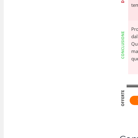
te
Pro
CONCLUSIONE
dal
Qu
mar
que
OFFERTE