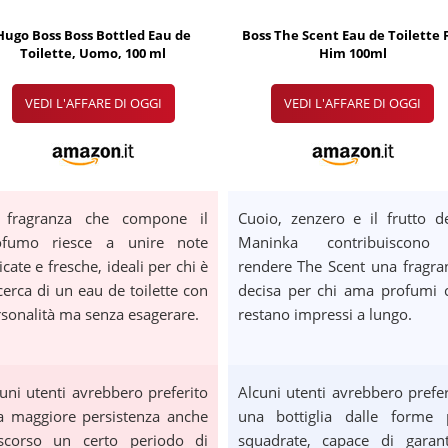
Hugo Boss Boss Bottled Eau de
Boss The Scent Eau de Toilette 
Toilette, Uomo, 100 ml
Him 100ml
VEDI L'AFFARE DI OGGI
VEDI L'AFFARE DI OGGI
 fragranza che compone il
Cuoio, zenzero e il frutto de
ofumo riesce a unire note
Maninka contribuiscon
icate e fresche, ideali per chi è
rendere The Scent una fragra
cerca di un eau de toilette con
decisa per chi ama profumi 
sonalità ma senza esagerare.
restano impressi a lungo.
uni utenti avrebbero preferito
Alcuni utenti avrebbero prefer
a maggiore persistenza anche
una bottiglia dalle forme 
ascorso un certo periodo di
squadrate, capace di garant