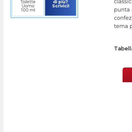
classic
Toilette
di più?
Uomo
Scrivici!
punta 
100 ml
confez
tema p
Tabell