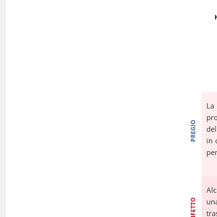
La
pr
PREGIO
del
in 
per
Alc
un
DIFETTO
tr