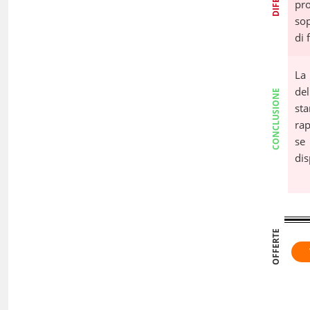
pr
sop
di 
La
del
CONCLUSIONE
st
rap
se
dis
OFFERTE