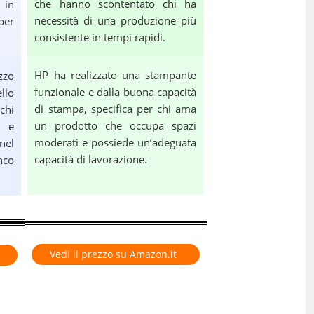
che hanno scontentato chi ha
 in
necessità di una produzione più
per
consistente in tempi rapidi.
HP ha realizzato una stampante
zzo
funzionale e dalla buona capacità
llo
di stampa, specifica per chi ama
chi
un prodotto che occupa spazi
i e
moderati e possiede un’adeguata
nel
capacità di lavorazione.
nco
Vedi il prezzo su Amazon.it