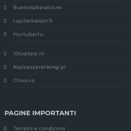
Buenosybaratos.es
Lajoliemaison.fr
Hurluberlu
10toptest.nl
Najlepszerankingi.pl
Clovis.ro
companies_left
PAGINE IMPORTANTI
Termini e condizioni