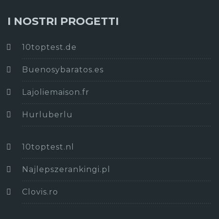
I NOSTRI PROGETTI
10toptest.de
Buenosybaratos.es
Lajoliemaison.fr
Hurluberlu
10toptest.nl
Najlepszerankingi.pl
Clovis.ro