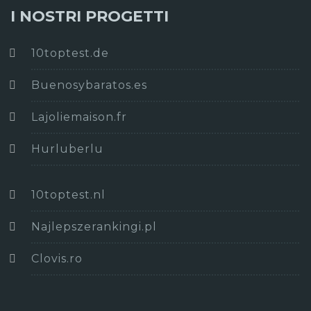
I NOSTRI PROGETTI
10toptest.de
Buenosybaratos.es
Lajoliemaison.fr
Hurluberlu
10toptest.nl
Najlepszerankingi.pl
Clovis.ro