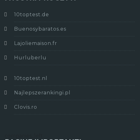
10toptest.de
Buenosybaratos.es
Lajoliemaison.fr
Hurluberlu
10toptest.nl
Najlepszerankingi.pl
Clovis.ro
companies_left