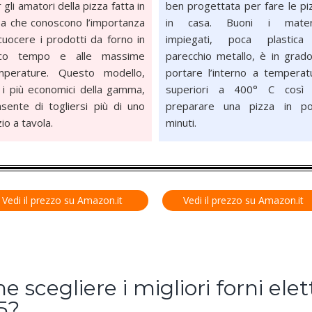
 gli amatori della pizza fatta in
ben progettata per fare le pi
a che conoscono l’importanza
in casa. Buoni i materi
cuocere i prodotti da forno in
impiegati, poca plastic
co tempo e alle massime
parecchio metallo, è in grado
mperature. Questo modello,
portare l’interno a temperat
 i più economici della gamma,
superiori a 400° C così
sente di togliersi più di uno
preparare una pizza in po
zio a tavola.
minuti.
Vedi il prezzo su Amazon.it
Vedi il prezzo su Amazon.it
 scegliere i migliori forni elett
5?