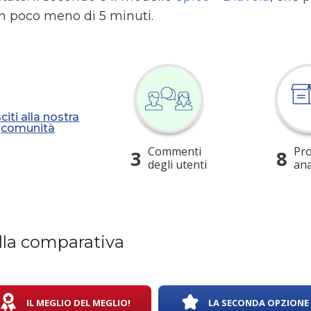
in poco meno di 5 minuti.
citi alla nostra
comunità
Commenti
Pro
3
8
degli utenti
ana
lla comparativa
IL MEGLIO DEL MEGLIO!
LA SECONDA OPZIONE