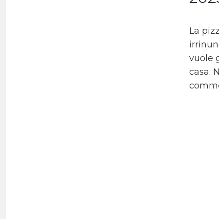
La piz
irrinu
vuole 
casa. N
commer