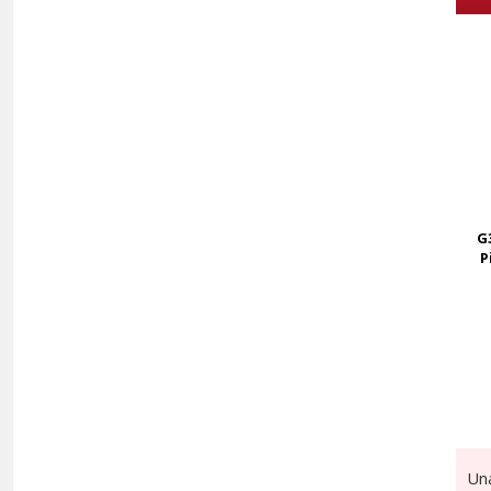
G
P
Un