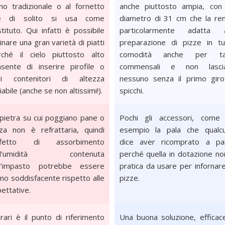
no tradizionale o al fornetto
anche piuttosto ampia, con
e di solito si usa come
diametro di 31 cm che la re
tituto. Qui infatti è possibile
particolarmente adatta a
inare una gran varietà di piatti
preparazione di pizze in tu
rché il cielo piuttosto alto
comodità anche per ta
sente di inserire pirofile o
commensali e non lasci
tri contenitori di altezza
nessuno senza il primo giro
iabile (anche se non altissimi!).
spicchi.
pietra su cui poggiano pane o
Pochi gli accessori, come
za non è refrattaria, quindi
esempio la pala che qualc
effetto di assorbimento
dice aver ricomprato a pa
ll’umidità contenuta
perché quella in dotazione no
ll’impasto potrebbe essere
pratica da usare per infornare
o soddisfacente rispetto alle
pizze.
ettative.
rari è il punto di riferimento
Una buona soluzione, efficac