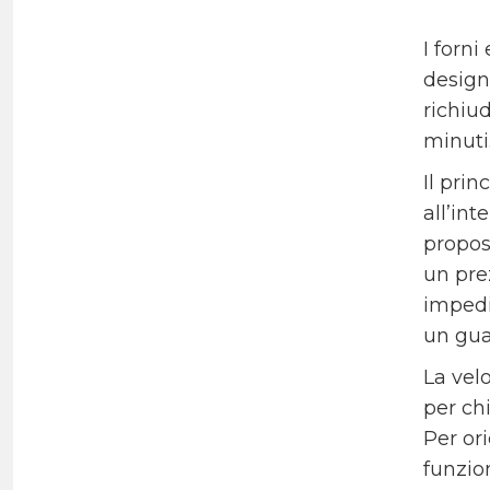
I
forni 
design,
richiu
minuti
Il pri
all’int
proposi
un pre
impedir
un guad
La vel
per ch
Per ori
funzio