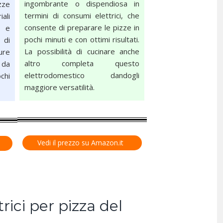
ingombrante o dispendiosa in
zze
termini di consumi elettrici, che
ali
consente di preparare le pizze in
a e
pochi minuti e con ottimi risultati.
 di
La possibilità di cucinare anche
ure
altro completa questo
 da
elettrodomestico dandogli
chi
maggiore versatilità.
Vedi il prezzo su Amazon.it
rici per pizza del