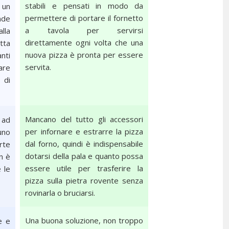
stabili e pensati in modo da
 un
permettere di portare il fornetto
nde
a tavola per servirsi
lla
direttamente ogni volta che una
tta
nuova pizza è pronta per essere
nti
servita.
are
 di
Mancano del tutto gli accessori
 ad
per infornare e estrarre la pizza
uno
dal forno, quindi è indispensabile
rte
dotarsi della pala e quanto possa
n è
essere utile per trasferire la
 le
pizza sulla pietra rovente senza
rovinarla o bruciarsi.
Una buona soluzione, non troppo
e e