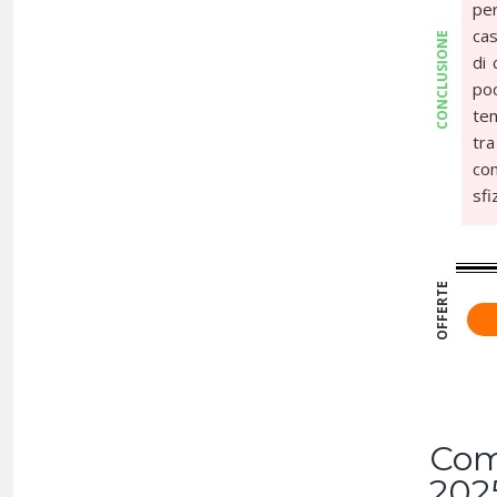
per
cas
CONCLUSIONE
di 
po
te
tra
con
sfi
OFFERTE
Come
202