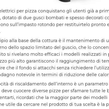
elettrici per pizza
conquistano gli utenti già a prim
 dotato di due gusci bombati e spesso decorati con 
dono sull’impasto rotondo per restituirtelo pronto 
.
ncipio alla base della cottura è il mantenimento di
erno dello spazio limitato del guscio, che lo concen
to si rivelano molto efficaci i modelli realizzati in 
zzo più alto garantiscono il raggiungimento di tem
e che il fondo si attacchi senza richiedere l’utilizz
agno notevole in termini di riduzione delle calorie
ocità di riscaldamento dell’interno è un parametro
i deve cuocere diverse pizze per sfamare tutte le 
entarti, ricordati che la maggior parte dei modelli
ne utile da cercare nel prodotto di tua scelta è la