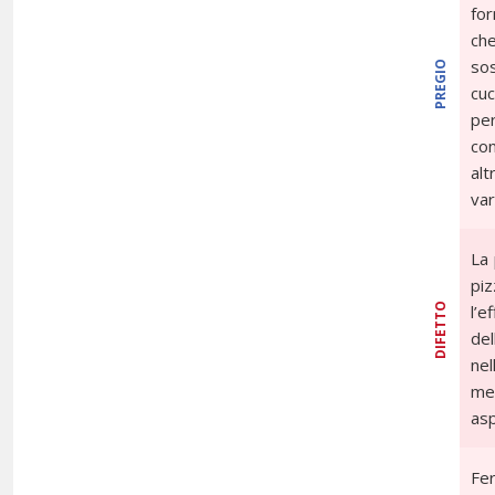
for
ch
sos
PREGIO
cuc
pe
con
al
var
La 
piz
DIFETTO
l’
de
ne
men
asp
Fer