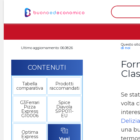
Questo sito
Ultimo aggiornamento: 06.08.26
di noi
Forn
CONTENUTI
Clas
Tabella
Prodotti
comparativa
raccomandati
Se sta
G3Ferrari
Spice
volta 
Pizza
Diavola
Express
SPP011-
intere
G10006
EU
Delizi
una bu
Optima
Express
termos
Vuoi