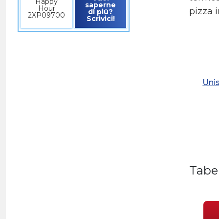
Happy
saperne
Hour
pizza 
di più?
2XP09700
Scrivici!
Unis
Tabe