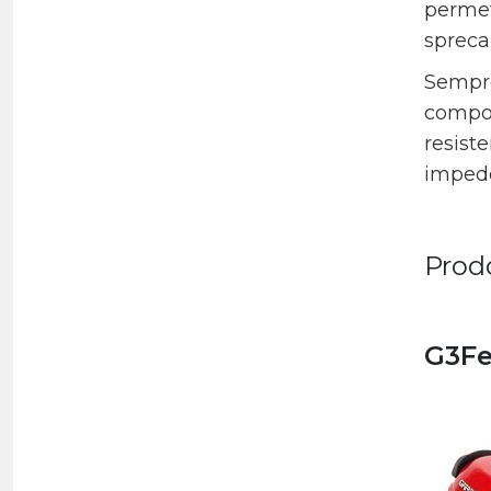
permett
spreca
Sempre 
compon
resiste
impede
Prod
G3Fe