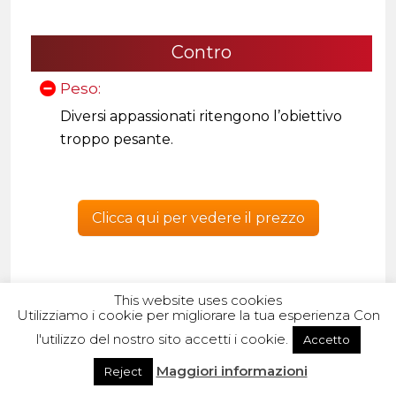
Contro
Peso:
Diversi appassionati ritengono l’obiettivo
troppo pesante.
Clicca qui per vedere il prezzo
This website uses cookies
Utilizziamo i cookie per migliorare la tua esperienza Con
l'utilizzo del nostro sito accetti i cookie.
Accetto
4. Nikon Obiettivo Nikkor AF-S
Maggiori informazioni
Reject
DX 18-55 mm f/3.5-5.6G VR II