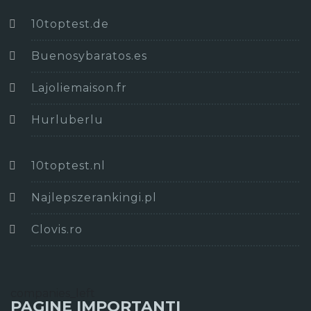
10toptest.de
Buenosybaratos.es
Lajoliemaison.fr
Hurluberlu
10toptest.nl
Najlepszerankingi.pl
Clovis.ro
companies_left
PAGINE IMPORTANTI