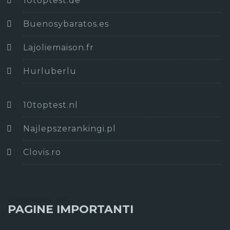
10toptest.de
Buenosybaratos.es
Lajoliemaison.fr
Hurluberlu
10toptest.nl
Najlepszerankingi.pl
Clovis.ro
companies_left
PAGINE IMPORTANTI