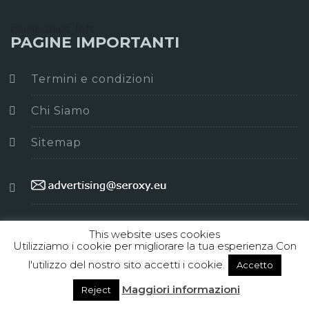
companies_left
PAGINE IMPORTANTI
Termini e condizioni
Chi Siamo
Sitemap
This website uses cookies
Utilizziamo i cookie per migliorare la tua esperienza Con
l'utilizzo del nostro sito accetti i cookie.
Accetto
Maggiori informazioni
Reject
Buono ed Economico © 2026. All Rights Reserved.