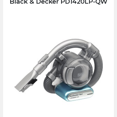
Black & Decker PD1420LP-QW