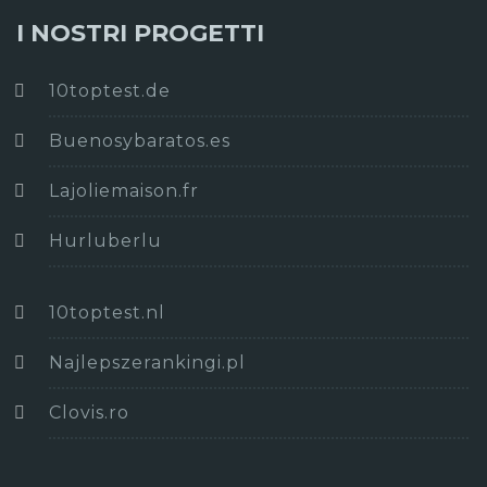
I NOSTRI PROGETTI
10toptest.de
Buenosybaratos.es
Lajoliemaison.fr
Hurluberlu
10toptest.nl
Najlepszerankingi.pl
Clovis.ro