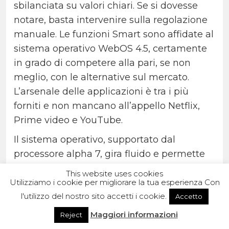
sbilanciata su valori chiari. Se si dovesse
notare, basta intervenire sulla regolazione
manuale.
Le funzioni Smart sono affidate al
sistema operativo WebOS 4.5, certamente
in grado di competere alla pari, se non
meglio, con le alternative sul mercato.
L’arsenale delle applicazioni è tra i più
forniti e non mancano all’appello Netflix,
Prime video e YouTube.
Il sistema operativo, supportato dal
processore alpha 7, gira fluido e permette
di accedere ai contenuti in modo rapido e
This website uses cookies
semplice.
La tv è predisposta per dialogare
Utilizziamo i cookie per migliorare la tua esperienza Con
con i nuovi strumenti di assistenza
l'utilizzo del nostro sito accetti i cookie.
Accetto
domotica, Amazon Alexa e Google
Maggiori informazioni
Reject
Assistant.
Ottimi risultati anche