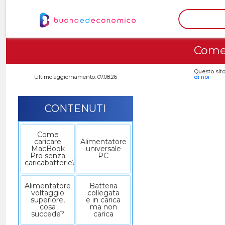
Come 
Questo sito
Ultimo aggiornamento: 07.08.26
di noi
CONTENUTI
Come
caricare
Alimentatore
MacBook
universale
Pro senza
PC
caricabatterie?
Alimentatore
Batteria
voltaggio
collegata
superiore,
e in carica
cosa
ma non
succede?
carica