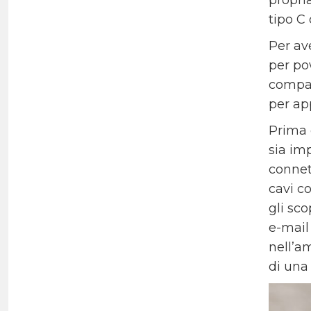
tipo C 
Per av
per po
compat
per ap
Prima 
sia im
connet
cavi c
gli sco
e-mail
nell’a
di una