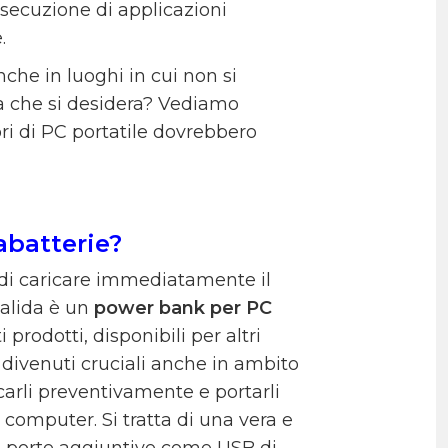
esecuzione di applicazioni
e.
che in luoghi in cui non si
ia che si desidera? Vediamo
ori di PC portatile dovrebbero
abatterie?
à di caricare immediatamente il
valida è un
power bank per PC
prodotti, disponibili per altri
ivenuti cruciali anche in ambito
carli preventivamente e portarli
computer. Si tratta di una vera e
di porte aggiuntive come USB di