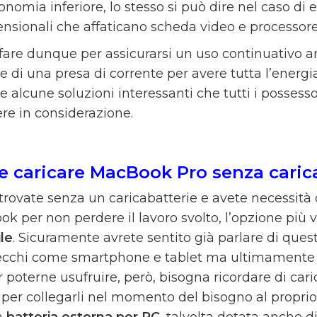
onomia inferiore, lo stesso si può dire nel caso di 
ensionali che affaticano scheda video e processor
are dunque per assicurarsi un uso continuativo an
e di una presa di corrente per avere tutta l’energ
e alcune soluzioni interessanti che tutti i possess
re in considerazione.
 caricare MacBook Pro senza caric
ritrovate senza un caricabatterie e avete necessit
ok per non perdere il lavoro svolto, l’opzione più 
ile
. Sicuramente avrete sentito già parlare di questi 
cchi come smartphone e tablet ma ultimamente d
r poterne usufruire, però, bisogna ricordare di cari
 per collegarli nel momento del bisogno al proprio 
a
batteria esterna per PC
, talvolta dotata anche 