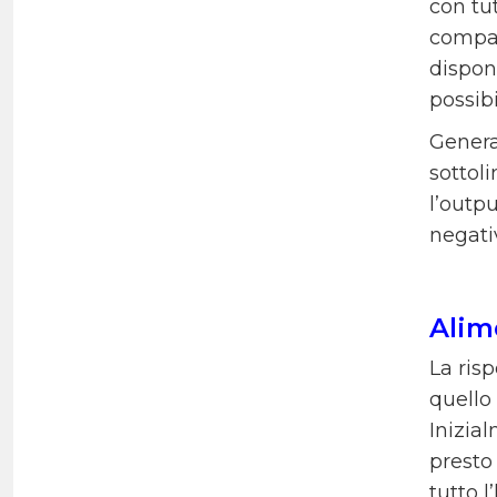
con tut
compati
disponi
possibi
Genera
sottol
l’outp
negativ
Alim
La ris
quello
Inizia
presto
tutto 