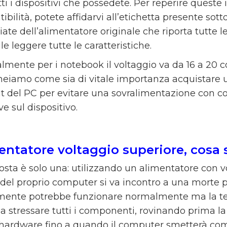
ti i dispositivi che possedete. Per reperire queste 
bilità, potete affidarvi all’etichetta presente sott
ate dell’alimentatore originale che riporta tutte l
le leggere tutte le caratteristiche.
lmente per i notebook il voltaggio va da 16 a 20 
ineiamo come sia di vitale importanza acquistare 
ut del PC per evitare una sovralimentazione co
e sul dispositivo.
entatore voltaggio superiore, cosa
posta è solo una: utilizzando un alimentatore con v
 del proprio computer si va incontro a una morte p
lmente potrebbe funzionare normalmente ma la ten
 a stressare tutti i componenti, rovinando prima l
l’hardware fino a quando il computer smetterà co