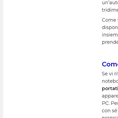
un’aut
tridim
Come f
dispon
insiem
prende
Come
Se vi 
notebo
portat
appare
PC. Pe
con sé
propri