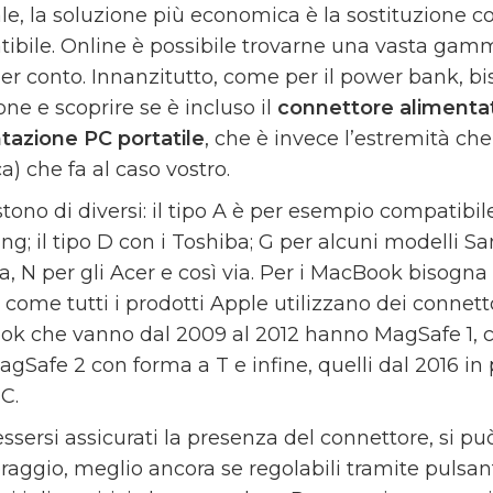
ale, la soluzione più economica è la sostituzione c
ibile. Online è possibile trovarne una vasta gamma,
ner conto. Innanzitutto, come per il power bank, b
ne e scoprire se è incluso il
connettore alimenta
tazione PC portatile
, che è invece l’estremità che
ca) che fa al caso vostro.
stono di diversi: il tipo A è per esempio compatibi
g; il tipo D con i Toshiba; G per alcuni modelli S
a, N per gli Acer e così via. Per i MacBook bisogna
 come tutti i prodotti Apple utilizzano dei connett
k che vanno dal 2009 al 2012 hanno MagSafe 1, con
agSafe 2 con forma a T e infine, quelli dal 2016 in
 C.
ssersi assicurati la presenza del connettore, si pu
raggio, meglio ancora se regolabili tramite pulsant