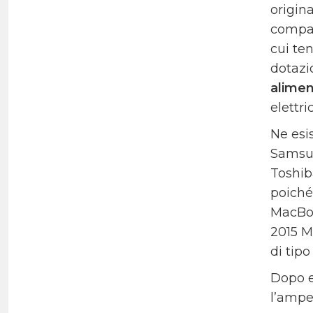
origin
compat
cui te
dotazio
alimen
elettri
Ne esi
Samsun
Toshib
poiché
MacBoo
2015 M
di tipo
Dopo e
l’ampe