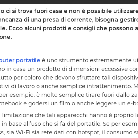
 ci si trova fuori casa e non è possibile utilizzar
ncanza di una presa di corrente, bisogna gestir
ile. Ecco alcuni prodotti e consigli che possono a
ione.
uter portatile
è uno strumento estremamente utile
no in casa un prodotto di dimensioni eccessive co
utto per coloro che devono sfruttare tali dispositi
tivi di lavoro o anche semplice intrattenimento. M
 per esempio, è molto semplice tirare fuori dallo 
notebook e godersi un film o anche leggere un e-b
a limitazione che tali apparecchi hanno è proprio l
 in base all’uso che si fa del portatile. Se per es
ss, sia Wi-Fi sia rete dati con hotspot, il consumo