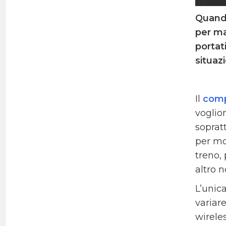
Quando
per ma
portat
situaz
Il
comp
voglio
sopratt
per mo
treno,
altro 
L’unic
variare
wirele